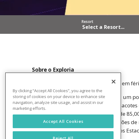
Resort
Select a Resort...
Sobre o Exploria
Por mais de 23 anos, reunir famílias em fé
By clicking “Accept All Cookies”, you agree to the
A marca Exploria Resorts representa um por
storing of cookies on your device to enhance site
navigation, analyze site usage, and assist in our
propriedade de férias por meio de pacotes
marketing efforts.
oportunidades que os nossos mais de 85,00
acessíveis, no conforto de acomodações de 
Accept All Cookies
destinos de férias mais desejados nos Esta
Reject All