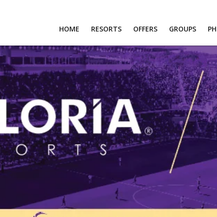
HOME
RESORTS
OFFERS
GROUPS
P
RTS
S
PS
OS
T US
RS
R LOGIN