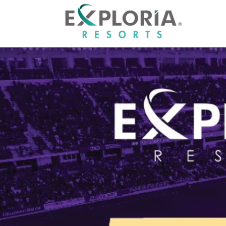
HOME
RESO
OFFER
GROU
PHOT
ABOU
CAREE
OWNE